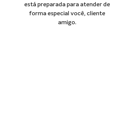
está preparada para atender de
forma especial você, cliente
amigo.
ISSÃO
mover aos
os clientes
cesso à
net de alta